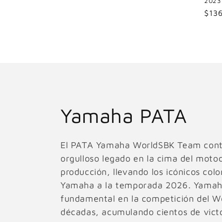
2023
Prec
$13
habi
C
Yamaha PATA
o
El PATA Yamaha WorldSBK Team cont
orgulloso legado en la cima del moto
l
producción, llevando los icónicos colo
Yamaha a la temporada 2026. Yamaha 
e
fundamental en la competición del W
c
décadas, acumulando cientos de victo