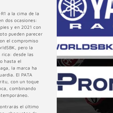
-R1 a la cima de la
 en dos ocasiones:
pies y en 2021 con
iloto pueden parecer
on el compromiso
rldSBK, pero la
 rica: desde las
o hasta el
Haga, la marca ha
uardia. El PATA
ritu, con un toque
anca, combinando
ntemporáneo.
ontrarás el último