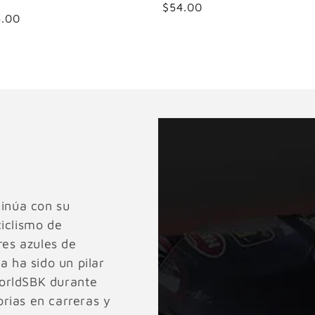
Precio
$54.00
io
6.00
habitual
tual
inúa con su
ciclismo de
res azules de
ha sido un pilar
orldSBK durante
rias en carreras y