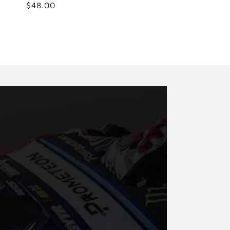
Precio
$48.00
habitual