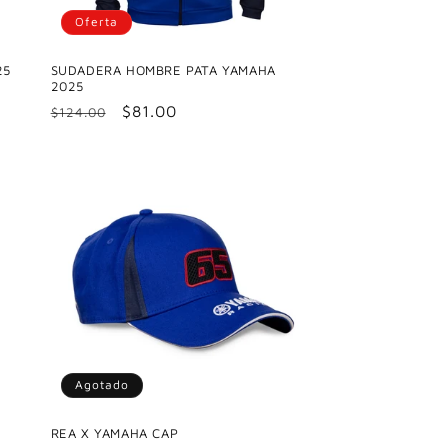
Oferta
25
SUDADERA HOMBRE PATA YAMAHA
2025
Precio
Precio
$81.00
$124.00
habitual
de
oferta
Agotado
REA X YAMAHA CAP