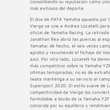
consolidando su reputación como uno 
c
más exitosos del deporte.
El dúo de PATA Yamaha apuesta por l
i
Vierge se une a Andrea Locatelli para
oficial de Yamaha Racing. La retirada
ó
Jonathan Rea abrió las puertas al esp
n
Yamaha; de hecho, el seis veces ca
aprobó y recomendó el fichaje de Vie
:
azul. Por otro lado, Locatelli ha demo
más competitivo sobre la Yamaha YZF
últimas temporadas; no es de extraña
Iwata mantenga a su servicio al cam
Supersport 2020. El estilo suave de Lo
competitividad de Vierge los convier
formidable a bordo de la Yamaha YZ
conocida por su equilibrio y rendimi