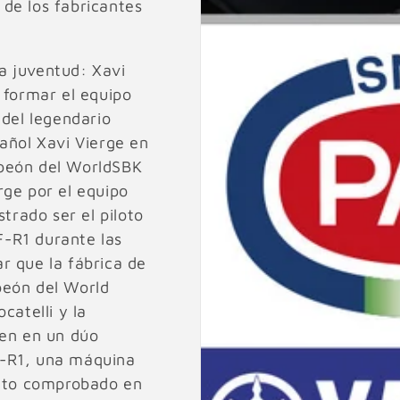
de los fabricantes
a juventud: Xavi
 formar el equipo
 del legendario
añol Xavi Vierge en
mpeón del WorldSBK
rge por el equipo
strado ser el piloto
-R1 durante las
r que la fábrica de
peón del World
catelli y la
ten en un dúo
F-R1, una máquina
ento comprobado en