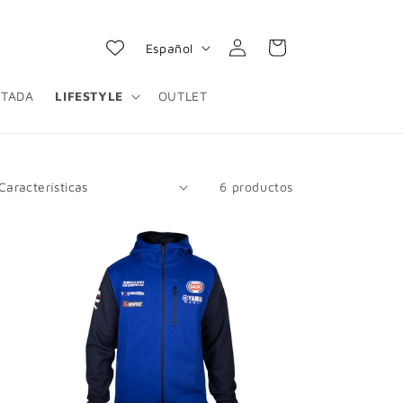
Iniciar
I
Carrito
Español
sesión
d
i
ITADA
LIFESTYLE
OUTLET
o
m
a
6 productos