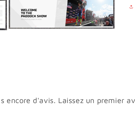
Ouvrir
le
média
3
dans
une
fenêtre
modale
s encore d'avis. Laissez un premier av