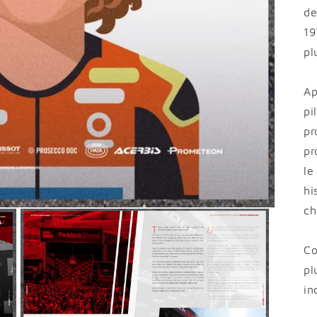
de
19
pl
Ap
pi
pr
pr
le
hi
ch
Co
pl
in