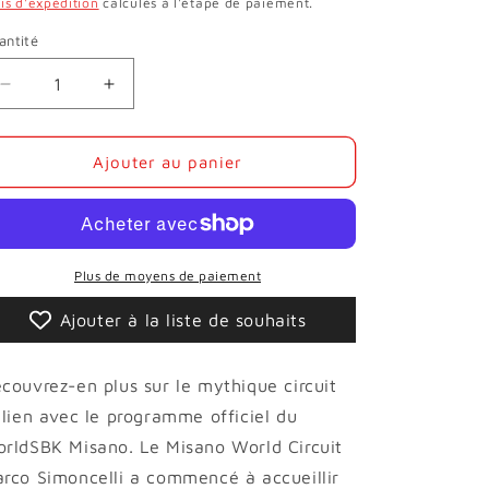
bituel
is d'expédition
calculés à l'étape de paiement.
antité
Réduire
Augmenter
la
la
quantité
quantité
de
de
Ajouter au panier
PROGRAMME
PROGRAMME
OFFICIEL
OFFICIEL
WORLDSBK
WORLDSBK
MISANO
MISANO
Plus de moyens de paiement
Ajouter à la liste de souhaits
couvrez-en plus sur le mythique circuit
alien avec le programme officiel du
rldSBK Misano. Le Misano World Circuit
rco Simoncelli a commencé à accueillir