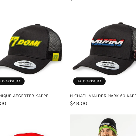
s
Preis
usverkauft
Ausverkauft
NIQUE AEGERTER KAPPE
MICHAEL VAN DER MARK 60 KAP
maler
.00
Normaler
$48.00
s
Preis