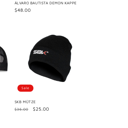
ÁLVARO BAUTISTA DEMON KAPPE
Normaler
$48.00
Preis
Sale
SKB MÜTZE
Normaler
Verkaufspreis
$25.00
$36.00
Preis