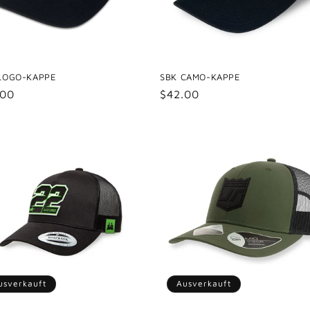
LOGO-KAPPE
SBK CAMO-KAPPE
maler
.00
Normaler
$42.00
s
Preis
usverkauft
Ausverkauft