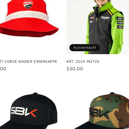
Ausverkauft
TI CORSE KINDER EIMERKAPPE
KRT 2024 MÜTZE
maler
.00
Normaler
$30.00
s
Preis