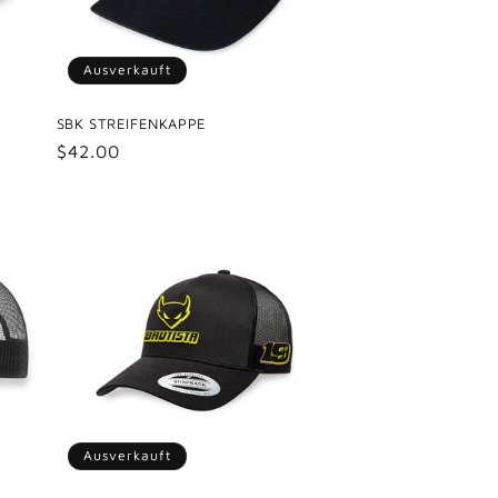
Ausverkauft
SBK STREIFENKAPPE
Normaler
$42.00
Preis
Ausverkauft