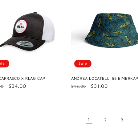
ale
Sale
CARRASCO X RLAG CAP
ANDREA LOCATELLI 55 EIMERKA
maler
Verkaufspreis
$34.00
Normaler
Verkaufspreis
$31.00
00
$48.00
s
Preis
1
2
3