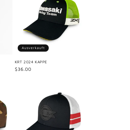
Ausverkauft
KRT 2024 KAPPE
Normaler
$36.00
Preis