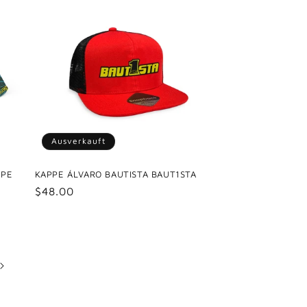
Ausverkauft
PPE
KAPPE ÁLVARO BAUTISTA BAUT1STA
Normaler
$48.00
Preis