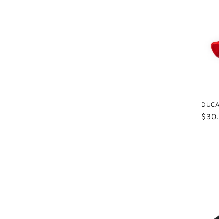
DUCA
Nor
$30
Prei