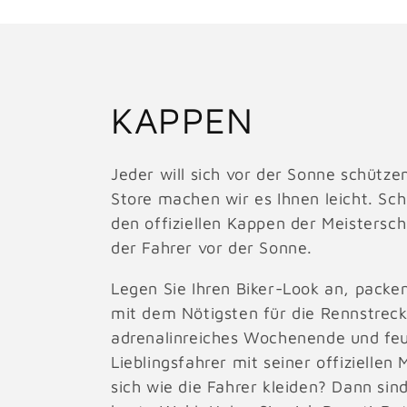
K
KAPPEN
a
Jeder will sich vor der Sonne schütz
Store machen wir es Ihnen leicht. Sch
t
den offiziellen Kappen der Meistersc
der Fahrer vor der Sonne.
e
Legen Sie Ihren Biker-Look an, packe
g
mit dem Nötigsten für die Rennstreck
adrenalinreiches Wochenende und feu
o
Lieblingsfahrer mit seiner offiziellen
sich wie die Fahrer kleiden? Dann si
r