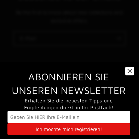
e
g
Be the first to know about new collections and
exclusive offers.
o
r
E-Mail
i
e
:
ABONNIEREN SIE
Sprache
UNSEREN NEWSLETTER
Deutsch
Erhalten Sie die neuesten Tipps und
Zahlungsmethoden
Empfehlungen direkt in Ihr Postfach!
Ich möchte mich registrieren!
© 2026,
WorldSBK Store
Powered by Shopify
Widerrufsrecht